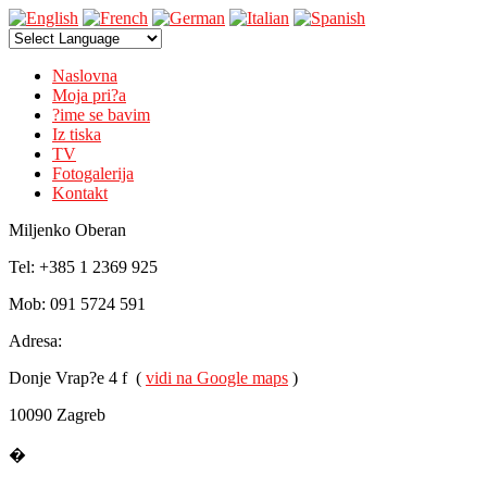
Naslovna
Moja pri?a
?ime se bavim
Iz tiska
TV
Fotogalerija
Kontakt
Miljenko Oberan
Tel: +385 1 2369 925
Mob: 091 5724 591
Adresa:
Donje Vrap?e 4 f (
vidi na Google maps
)
10090 Zagreb
�